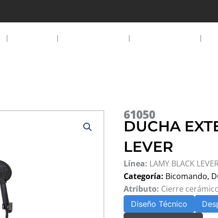
EMPRESA
PRODUCTOS
DESCARGAS
D
61050
DUCHA EXT
LEVER
Línea:
LAMY BLACK LEVE
Categoría:
Bicomando
,
D
Atributo:
Cierre cerámic
Diseño Técnico
Des