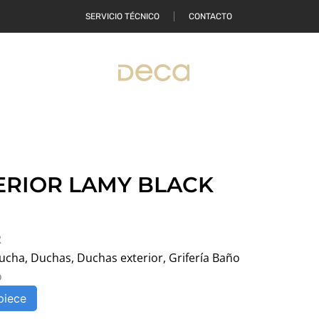
SERVICIO TÉCNICO
CONTACTO
ONDE COMPRAR
ERIOR LAMY BLACK
R
ucha
,
Duchas
,
Duchas exterior
,
Grifería Baño
o
piece