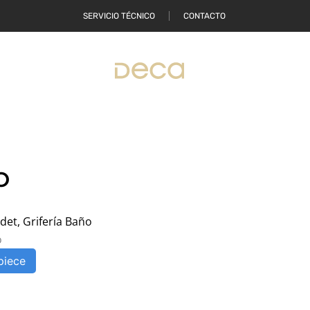
SERVICIO TÉCNICO
CONTACTO
ONDE COMPRAR
O
idet
,
Grifería Baño
o
piece