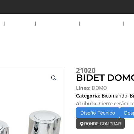
EMPRESA
PRODUCTOS
DESCARGAS
D
21020
BIDET DOM
Línea:
DOMO
Categoría:
Bicomando
,
B
Atributo:
Cierre cerámic
Diseño Técnico
Des
DONDE COMPRAR