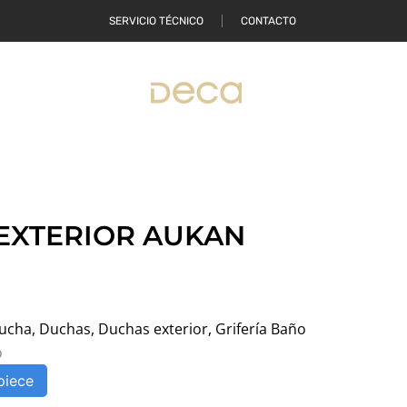
SERVICIO TÉCNICO
CONTACTO
ONDE COMPRAR
EXTERIOR AUKAN
ucha
,
Duchas
,
Duchas exterior
,
Grifería Baño
o
piece