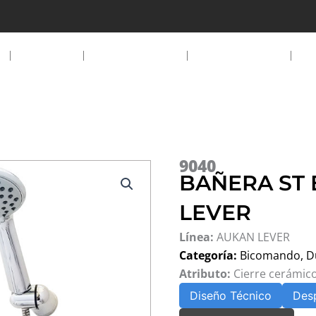
EMPRESA
PRODUCTOS
DESCARGAS
D
9040
BAÑERA ST 
LEVER
Línea:
AUKAN LEVER
Categoría:
Bicomando
,
D
Atributo:
Cierre cerámic
Diseño Técnico
Des