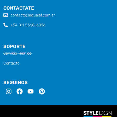
CONTACTATE
contacto@aqualaf.com.ar
+54 011 5368-6026
SOPORTE
Servicio Técnico
Contacto
SEGUINOS
I
F
Y
P
n
a
o
i
s
c
u
n
t
e
t
t
a
b
u
e