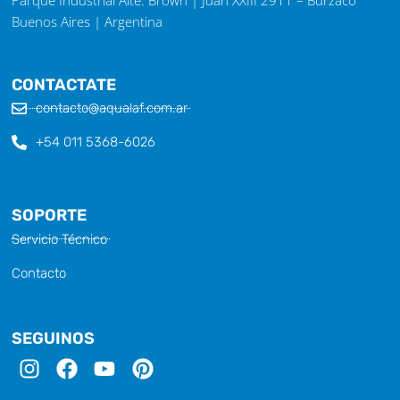
Parque Industrial Alte. Brown | Juan XXIII 2911 – Burzaco
Buenos Aires | Argentina
CONTACTATE
contacto@aqualaf.com.ar
+54 011 5368-6026
SOPORTE
Servicio Técnico
Contacto
SEGUINOS
I
F
Y
P
n
a
o
i