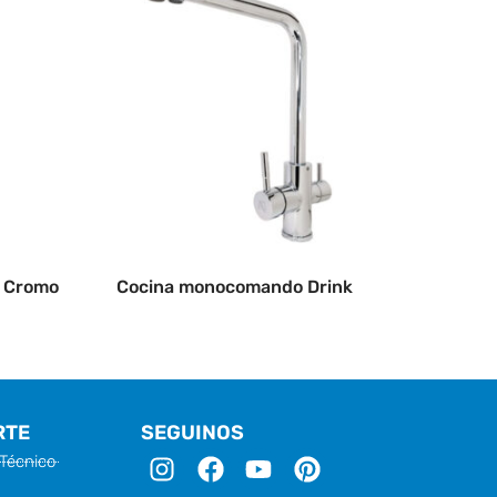
 Cromo
Cocina monocomando Drink
RTE
SEGUINOS
I
F
Y
P
 Técnico
n
a
o
i