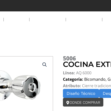
EMPRESA
PRODUCTOS
DESCARGAS
D
5006
COCINA EXT
Línea:
AQ 6000
Categoría:
Bicomando
,
G
Atributo:
Cierre tradicion
Diseño Técnico
Des
DONDE COMPRAR