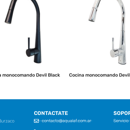
a monocomando Devil Black
Cocina monocomando Devil
CONTACTATE
SOPO
 Burzaco
contacto@aqualaf.com.ar
Servicio