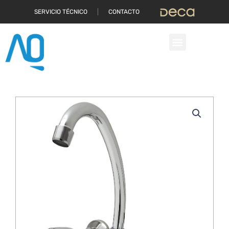
Ir
SERVICIO TÉCNICO
CONTACTO
al
contenido