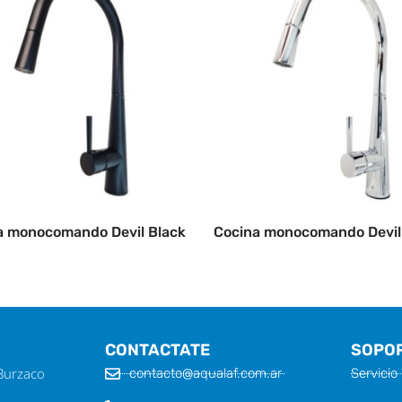
a monocomando Devil Black
Cocina monocomando Devil
CONTACTATE
SOPO
 Burzaco
contacto@aqualaf.com.ar
Servicio