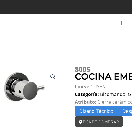
EMPRESA
PRODUCTOS
DESCARGAS
D
8005
COCINA EMB
Línea:
CUYEN
Categoría:
Bicomando
,
G
Atributo:
Cierre cerámic
Diseño Técnico
Des
DONDE COMPRAR