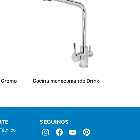
 Cromo
Cocina monocomando Drink
RTE
SEGUINOS
I
F
Y
P
 Técnico
n
a
o
i