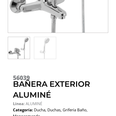
56039
BAÑERA EXTERIOR
ALUMINÉ
Línea:
ALUMINÉ
Categoría:
Ducha
,
Duchas
,
Grifería Baño
,
Monocomando