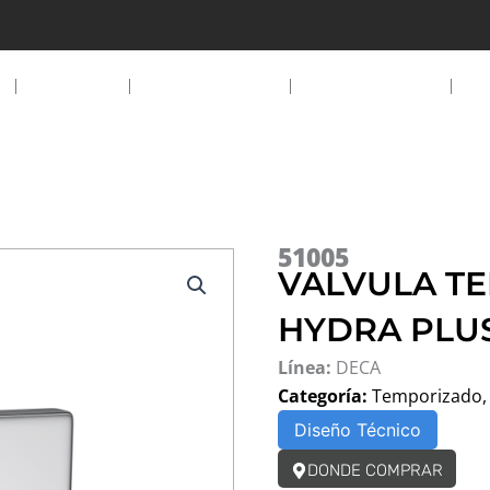
EMPRESA
PRODUCTOS
DESCARGAS
D
51005
VALVULA T
HYDRA PLU
Línea:
DECA
Categoría:
Temporizado
Diseño Técnico
DONDE COMPRAR