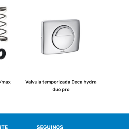
x/max
Valvula temporizada Deca hydra
duo pro
RTE
SEGUINOS