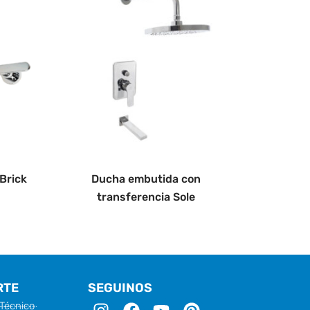
Brick
Ducha embutida con
transferencia Sole
RTE
SEGUINOS
I
F
Y
P
 Técnico