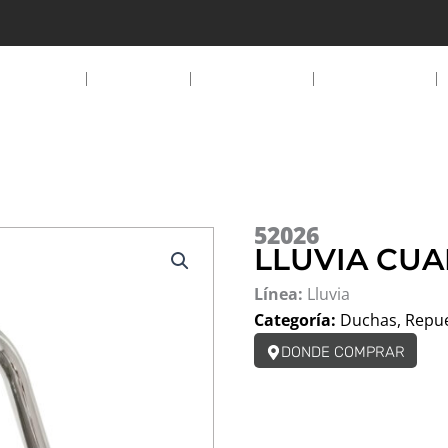
HOME
EMPRESA
PRODUCTOS
DESCARGAS
52026
LLUVIA CU
Línea:
Lluvia
Categoría:
Duchas
,
Repu
DONDE COMPRAR