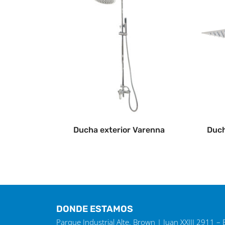
Ducha exterior Varenna
Duch
DONDE ESTAMOS
Parque Industrial Alte. Brown | Juan XXIII 2911 –