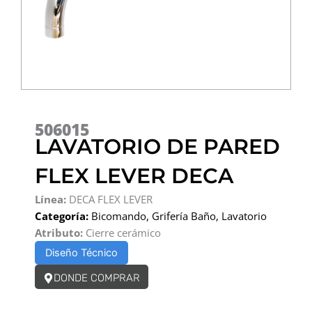
506015
LAVATORIO DE PARED
FLEX LEVER DECA
Línea:
DECA FLEX LEVER
Categoría:
Bicomando
,
Grifería Baño
,
Lavatorio
Atributo:
Cierre cerámico
Diseño Técnico
DONDE COMPRAR