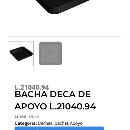
L.21040.94
BACHA DECA DE
APOYO L.21040.94
Línea:
DECA
Categoría:
Bachas
,
Bachas Apoyo