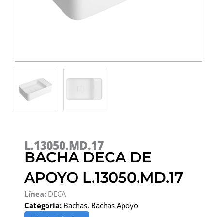
L.13050.MD.17
BACHA DECA DE
APOYO L.13050.MD.17
Línea:
DECA
Categoría:
Bachas
,
Bachas Apoyo