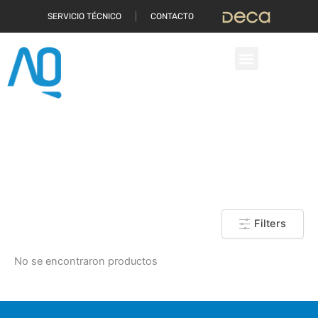
Ir
SERVICIO TÉCNICO
CONTACTO
al
contenido
GRIFERÍA BAÑO MONOCOMANDO
LAVATORIO
Filters
No se encontraron productos