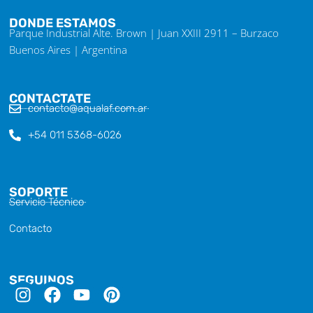
DONDE ESTAMOS
Parque Industrial Alte. Brown | Juan XXIII 2911 – Burzaco
Buenos Aires | Argentina
CONTACTATE
contacto@aqualaf.com.ar
+54 011 5368-6026
SOPORTE
Servicio Técnico
Contacto
SEGUINOS
I
F
Y
P
n
a
o
i