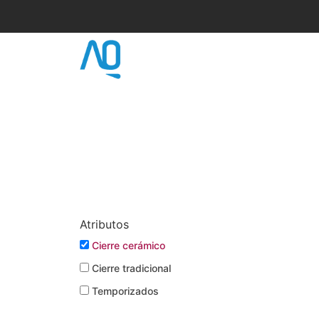
Ir
al
contenido
HOME
GRIFERÍA
Atributos
Cierre cerámico
Cierre tradicional
Temporizados