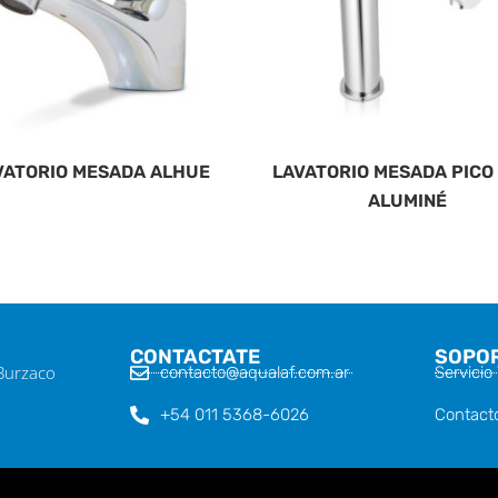
VATORIO MESADA ALHUE
LAVATORIO MESADA PICO
ALUMINÉ
CONTACTATE
SOPO
 Burzaco
contacto@aqualaf.com.ar
Servicio
+54 011 5368-6026
Contact